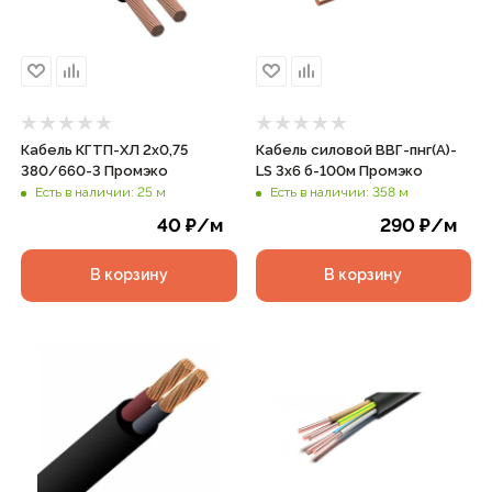
Кабель КГТП-ХЛ 2х0,75
Кабель силовой ВВГ-пнг(А)-
380/660-3 Промэко
LS 3х6 б-100м Промэко
Есть в наличии: 25 м
Есть в наличии: 358 м
40
₽
/м
290
₽
/м
В корзину
В корзину