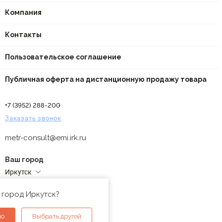
Компания
Контакты
Пользовательское соглашение
Публичная оферта на дистанционную продажу товара
+7 (3952) 288-200
Заказать звонок
metr-consult@emi.irk.ru
Ваш город
Иркутск
Адреса магазинов
 город Иркутск?
но
Выбрать другой