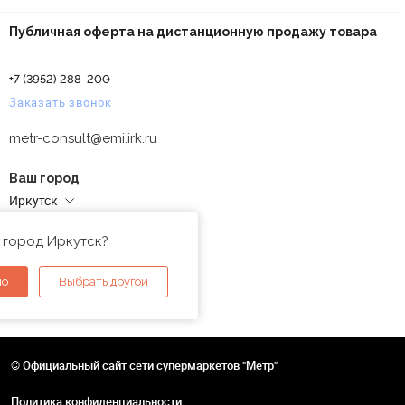
Публичная оферта на дистанционную продажу товара
+7 (3952) 288-200
Заказать звонок
metr-consult@emi.irk.ru
Ваш город
Иркутск
Адреса магазинов
 город Иркутск?
но
Выбрать другой
© Официальный сайт сети супермаркетов "Метр"
Политика конфиденциальности