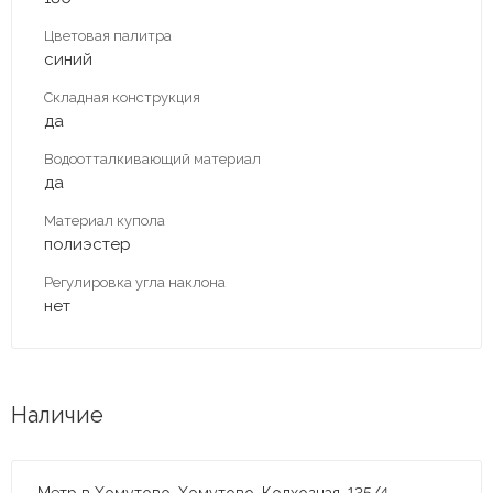
Цветовая палитра
синий
Складная конструкция
да
Водоотталкивающий материал
да
Материал купола
полиэстер
Регулировка угла наклона
нет
Наличие
Метр в Хомутово, Хомутово, Колхозная, 135/4