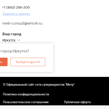
+7 (3952) 288-200
Заказать звонок
metr-consult@emi.irk.ru
Ваш город
Иркутск
Адреса магазинов
 город Иркутск?
но
Выбрать другой
© Официальный сайт сети супермаркетов "Метр"
Политика конфиденциальности
Пользовательское соглашение
Публичная оферта