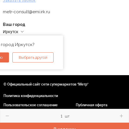
Заказать звонок
metr-consult@emi.irk.ru
Ваш город
Иркутск
Адреса магазинов
 город Иркутск?
но
Выбрать другой
© Официальный сайт сети супермаркетов "Метр"
Политика конфиденциальности
Пользовательское соглашение
Публичная оферта
шт