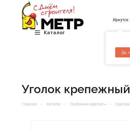
Иркутск
Каталог
Да, 
Уголок крепежный
—
—
—
Главная
Каталог
Скобяные изделия
Крепеж