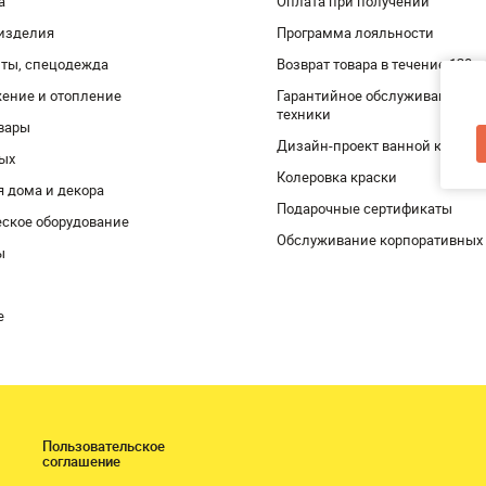
а
Оплата при получении
изделия
Программа лояльности
ты, спецодежда
Возврат товара в течение 120 
ение и отопление
Гарантийное обслуживание и 
техники
вары
Дизайн-проект ванной комнат
дых
Колеровка краски
я дома и декора
Подарочные сертификаты
ское оборудование
Обслуживание корпоративных
ы
е
Пользовательское
соглашение