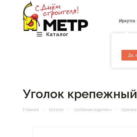
Иркутск
Каталог
Да, 
Уголок крепежный
—
—
—
Главная
Каталог
Скобяные изделия
Крепеж