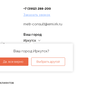
+7 (3952) 288-200
Заказать звонок
metr-consult@emi.irk.ru
Ваш город
Иркутск
дней
Адреса магазинов
проверка
Ваш город Иркутск?
ы
Да, все верно
Выбрать другой
 клиентов