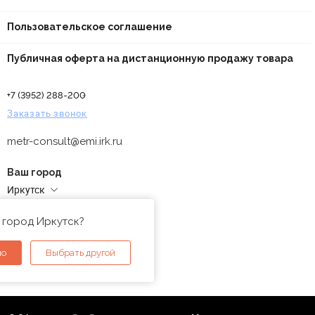
Пользовательское соглашение
Публичная оферта на дистанционную продажу товара
+7 (3952) 288-200
Заказать звонок
metr-consult@emi.irk.ru
Ваш город
Иркутск
Адреса магазинов
 город Иркутск?
но
Выбрать другой