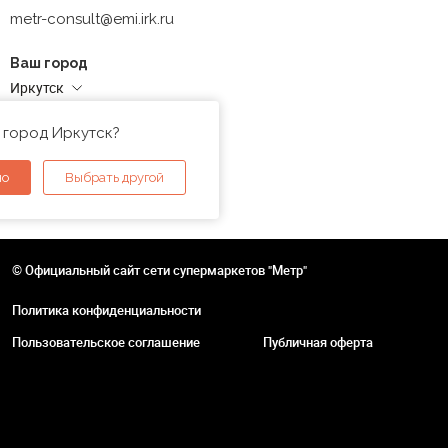
metr-consult@emi.irk.ru
Ваш город
Иркутск
Адреса магазинов
 город Иркутск?
но
Выбрать другой
© Официальный сайт сети супермаркетов "Метр"
Политика конфиденциальности
Пользовательское соглашение
Публичная оферта