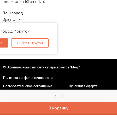
metr-consult@emi.irk.ru
Ваш город
Иркутск
Адреса магазинов
 город Иркутск?
но
Выбрать другой
© Официальный сайт сети супермаркетов "Метр"
Политика конфиденциальности
Пользовательское соглашение
Публичная оферта
шт
В корзину