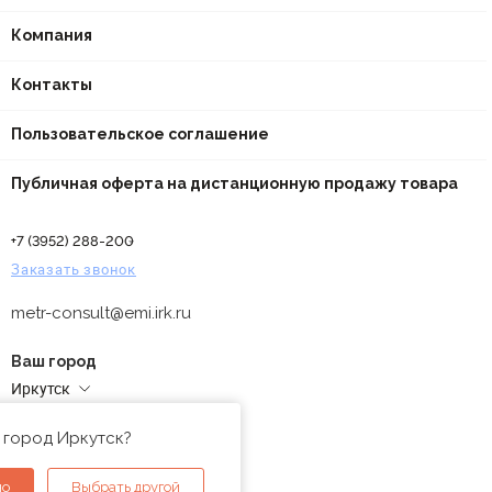
Компания
Контакты
Пользовательское соглашение
Публичная оферта на дистанционную продажу товара
+7 (3952) 288-200
Заказать звонок
metr-consult@emi.irk.ru
Ваш город
Иркутск
Адреса магазинов
 город Иркутск?
но
Выбрать другой