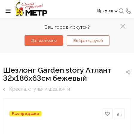
Иркутск
Ваш город Иркутск?
Да, все верно
Выбрать другой
Шезлонг Garden story Атлант
32х186х63см бежевый
Кресла, стулья и шезлонги
Распродажа