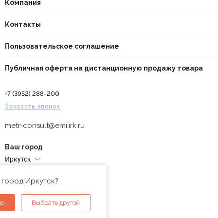
Компания
Контакты
Пользовательское соглашение
Публичная оферта на дистанционную продажу товара
+7 (3952) 288-200
Заказать звонок
metr-consult@emi.irk.ru
Ваш город
Иркутск
Адреса магазинов
 город Иркутск?
но
Выбрать другой