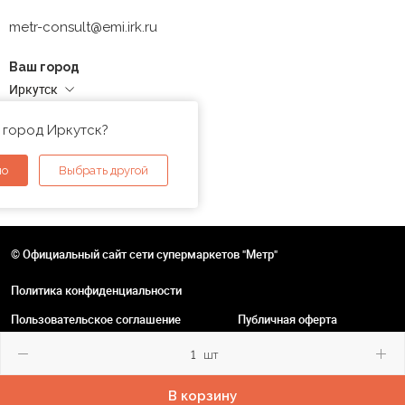
metr-consult@emi.irk.ru
Ваш город
Иркутск
Адреса магазинов
 город Иркутск?
но
Выбрать другой
© Официальный сайт сети супермаркетов "Метр"
Политика конфиденциальности
Пользовательское соглашение
Публичная оферта
шт
В корзину