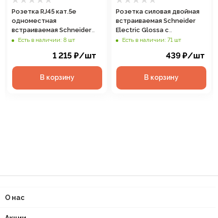
Розетка RJ45 кат.5е
Розетка силовая двойная
одноместная
встраиваемая Schneider
встраиваемая Schneider
Electric Glossa с
Electric Glossa цвет
заземлением, цвет
Есть в наличии: 8 шт
Есть в наличии: 71 шт
антрацит, арт. GSL000781K
антрацит, арт. GSL000724
1 215
₽
/шт
439
₽
/шт
В корзину
В корзину
О нас