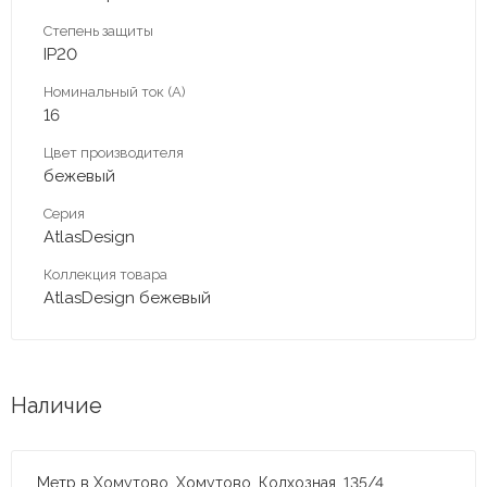
Степень защиты
IP20
Номинальный ток (А)
16
Цвет производителя
бежeвый
Серия
AtlasDesign
Коллекция товара
AtlasDesign бежeвый
Наличие
Метр в Хомутово, Хомутово, Колхозная, 135/4