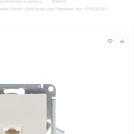
—
—
выключатели и рамки
Розетки
ider Electric AtlasDesign цвет бежeвый, арт. ATN000283