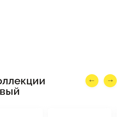
оллекции
eвый