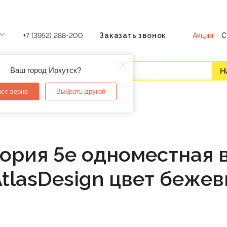
Акции
С
+7 (3952) 288-200
Заказать звонок
Ваш город Иркутск?
все верно
Выбрать другой
гория 5е одноместная
 AtlasDesign цвет бежeв