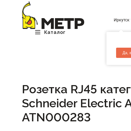
Иркутск
Каталог
Да, 
Розетка RJ45 кате
Schneider Electric
ATN000283