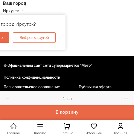
Ваш город
Иркутск
Адреса магазинов
 город Иркутск?
но
Выбрать другой
© Официальный сайт сети супермаркетов "Метр"
Политика конфиденциальности
Пользовательское соглашение
Публичная оферта
шт
В корзину
Главная
Каталог
Корзина
Избранное
Кабинет