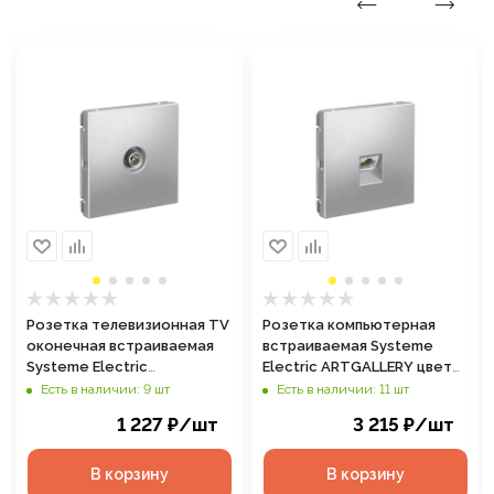
Розетка телевизионная TV
Розетка компьютерная
оконечная встраиваемая
встраиваемая Systeme
Systeme Electric
Electric ARTGALLERY цвет
ARTGALLERY цвет
алюминий, арт. GAL000386
Есть в наличии: 9 шт
Есть в наличии: 11 шт
алюминий, арт. GAL000391
1 227
₽
/шт
3 215
₽
/шт
В корзину
В корзину