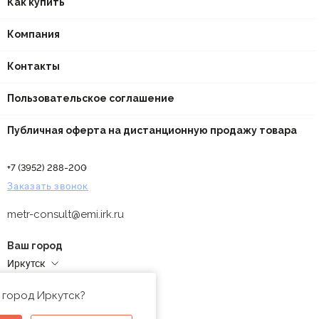
Как купить
Компания
Контакты
Пользовательское соглашение
Публичная оферта на дистанционную продажу товара
+7 (3952) 288-200
Заказать звонок
metr-consult@emi.irk.ru
Ваш город
Иркутск
Адреса магазинов
 город Иркутск?