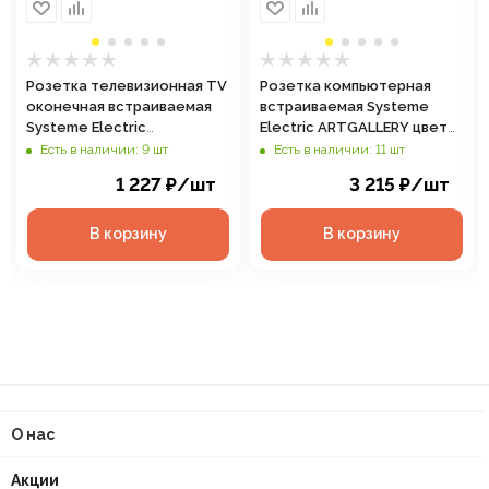
Розетка телевизионная TV
Розетка компьютерная
оконечная встраиваемая
встраиваемая Systeme
Systeme Electric
Electric ARTGALLERY цвет
ARTGALLERY цвет
алюминий, арт. GAL000386
Есть в наличии: 9 шт
Есть в наличии: 11 шт
алюминий, арт. GAL000391
1 227
₽
/шт
3 215
₽
/шт
В корзину
В корзину
О нас
Акции