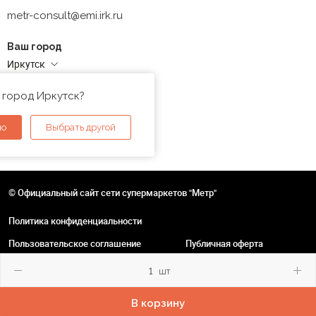
metr-consult@emi.irk.ru
Ваш город
Иркутск
Адреса магазинов
 город Иркутск?
но
Выбрать другой
© Официальный сайт сети супермаркетов "Метр"
Политика конфиденциальности
Пользовательское соглашение
Публичная оферта
шт
В корзину