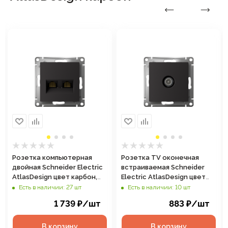
Розетка компьютерная
Розетка TV оконечная
двойная Schneider Electric
встраиваемая Schneider
AtlasDesign цвет карбон,
Electric AtlasDesign цвет
арт. ATN001085
карбон, арт. ATN001091
Есть в наличии: 27 шт
Есть в наличии: 10 шт
1 739
₽
/шт
883
₽
/шт
В корзину
В корзину