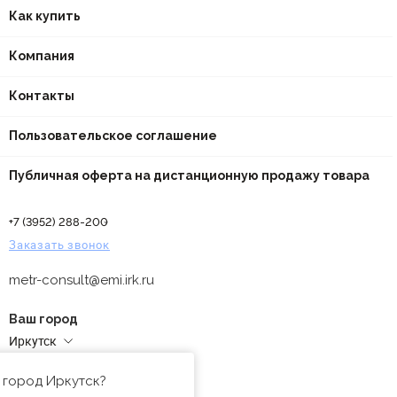
Как купить
Компания
Контакты
Пользовательское соглашение
Публичная оферта на дистанционную продажу товара
+7 (3952) 288-200
Заказать звонок
metr-consult@emi.irk.ru
Ваш город
Иркутск
Адреса магазинов
 город Иркутск?