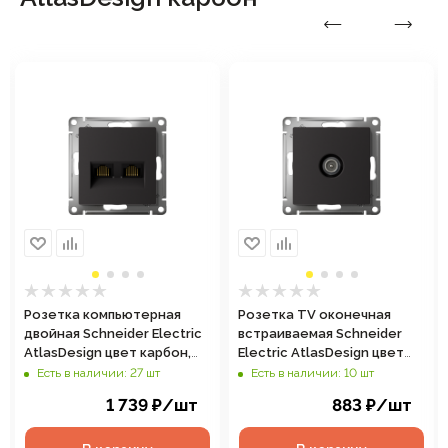
Розетка компьютерная
Розетка TV оконечная
двойная Schneider Electric
встраиваемая Schneider
AtlasDesign цвет карбон,
Electric AtlasDesign цвет
арт. ATN001085
карбон, арт. ATN001091
Есть в наличии: 27 шт
Есть в наличии: 10 шт
1 739
₽
/шт
883
₽
/шт