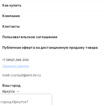
Как купить
Компания
Контакты
Пользовательское соглашение
Публичная оферта на дистанционную продажу товара
+7 (3952) 288-200
Заказать звонок
metr-consult@emi.irk.ru
Ваш город
Иркутск
Адреса магазинов
 город Иркутск?