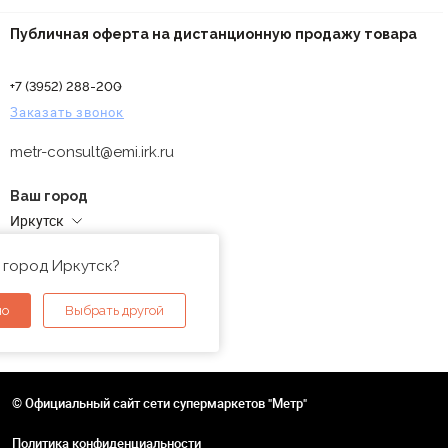
Публичная оферта на дистанционную продажу товара
+7 (3952) 288-200
Заказать звонок
metr-consult@emi.irk.ru
Ваш город
Иркутск
Адреса магазинов
 город Иркутск?
но
Выбрать другой
© Официальный сайт сети супермаркетов "Метр"
Политика конфиденциальности