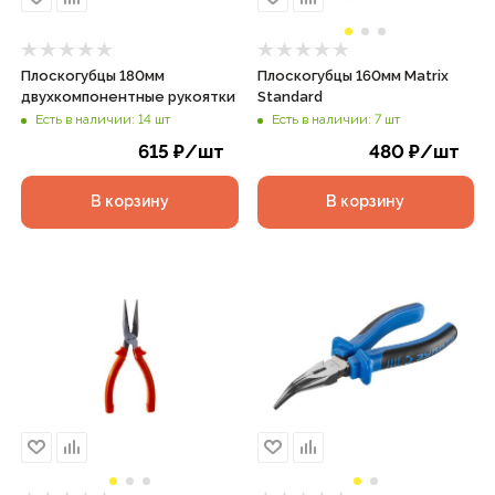
Плоскогубцы 180мм
Плоскогубцы 160мм Matrix
двухкомпонентные рукоятки
Standard
Есть в наличии: 14 шт
Есть в наличии: 7 шт
615
₽
/шт
480
₽
/шт
В корзину
В корзину