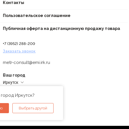
Контакты
Пользовательское соглашение
Публичная оферта на дистанционную продажу товара
+7 (3952) 288-200
Заказать звонок
metr-consult@emi.irk.ru
Ваш город
Иркутск
Адреса магазинов
 город Иркутск?
но
Выбрать другой