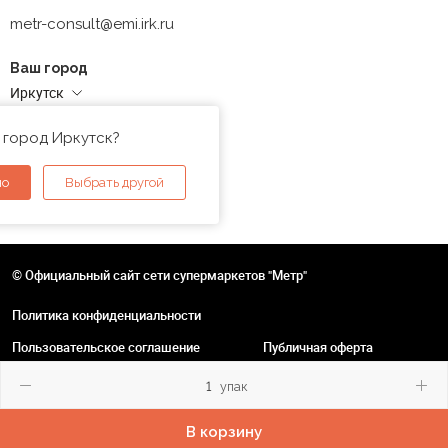
metr-consult@emi.irk.ru
Ваш город
Иркутск
Адреса магазинов
 город Иркутск?
но
Выбрать другой
© Официальный сайт сети супермаркетов "Метр"
Политика конфиденциальности
Пользовательское соглашение
Публичная оферта
упак
В корзину