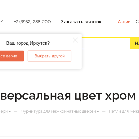
Акции
С
+7 (3952) 288-200
Заказать звонок
Ваш город Иркутск?
все верно
Выбрать другой
иверсальная цвет хром
—
—
вери
Фурнитура для межкомнатных дверей
Петли для меж