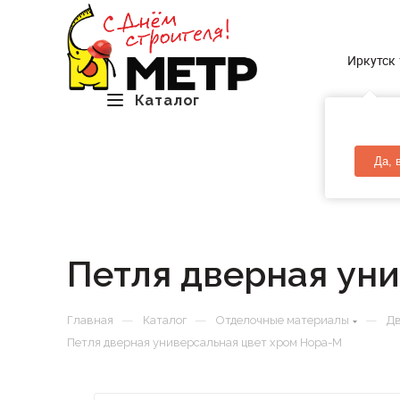
Иркутск
Каталог
Да, 
Петля дверная ун
—
—
—
Главная
Каталог
Отделочные материалы
Д
Петля дверная универсальная цвет хром Нора-М