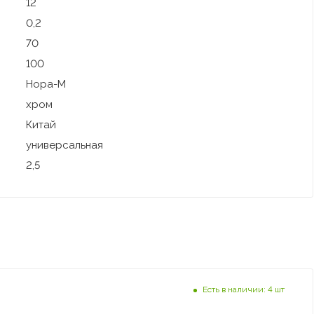
12
0,2
70
100
Нора-М
хром
Китай
универсальная
2,5
Есть в наличии: 4 шт