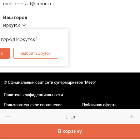
metr-consult@emi.irk.ru
Ваш город
Иркутск
Адреса магазинов
 город Иркутск?
но
Выбрать другой
© Официальный сайт сети супермаркетов "Метр"
Политика конфиденциальности
Пользовательское соглашение
Публичная оферта
шт
В корзину