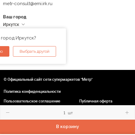
metr-consult@emi.irk.ru
Ваш город
Иркутск
Адреса магазинов
 город Иркутск?
но
Выбрать другой
© Официальный сайт сети супермаркетов "Метр"
Политика конфиденциальности
Пользовательское соглашение
Публичная оферта
шт
В корзину