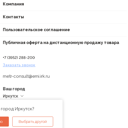
Компания
Контакты
Пользовательское соглашение
Публичная оферта на дистанционную продажу товара
+7 (3952) 288-200
Заказать звонок
metr-consult@emi.irk.ru
Ваш город
Иркутск
Адреса магазинов
 город Иркутск?
но
Выбрать другой