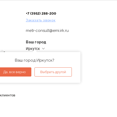
+7 (3952) 288-200
Заказать звонок
metr-consult@emi.irk.ru
Ваш город
Иркутск
дней
Адреса магазинов
проверка
Ваш город Иркутск?
ы
Да, все верно
Выбрать другой
 клиентов