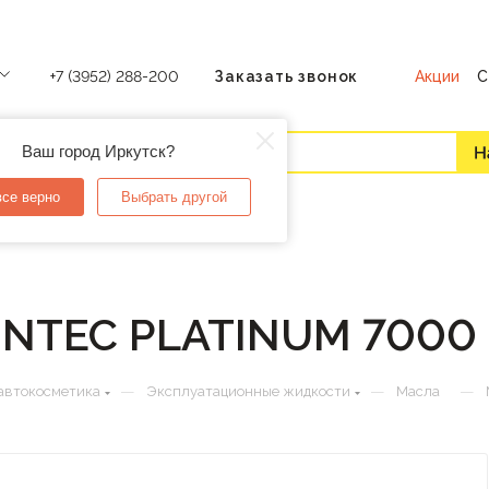
Акции
С
+7 (3952) 288-200
Заказать звонок
Ваш город Иркутск?
все верно
Выбрать другой
INTEC PLATINUM 7000 
—
—
—
автокосметика
Эксплуатационные жидкости
Масла