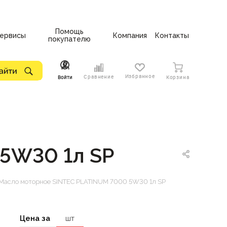
Помощь
ервисы
Компания
Контакты
покупателю
Избранное
Сравнение
Войти
Корзина
5W30 1л SP
Масло моторное SINTEC PLATINUM 7000 5W30 1л SP
Цена за
шт