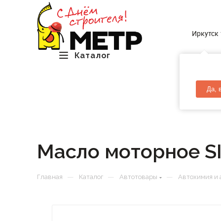
Иркутск
Каталог
Да, 
Масло моторное S
—
—
—
Главная
Каталог
Автотовары
Автохимия и 