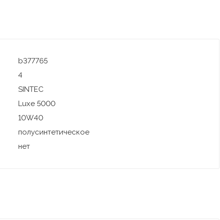
b377765
4
SINTEC
Luxe 5000
10W40
полусинтетическое
нет