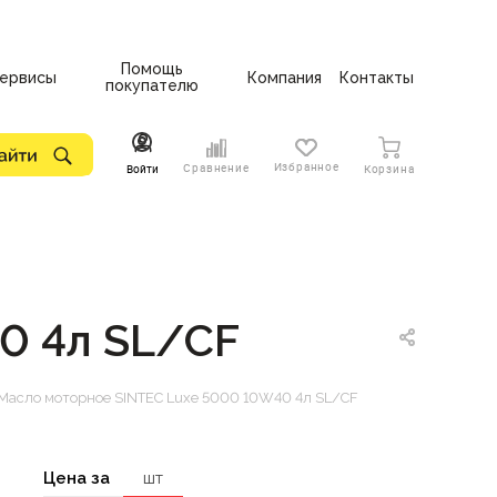
Помощь
ервисы
Компания
Контакты
покупателю
Избранное
Сравнение
Войти
Корзина
0 4л SL/CF
Масло моторное SINTEC Luxe 5000 10W40 4л SL/CF
Цена за
шт