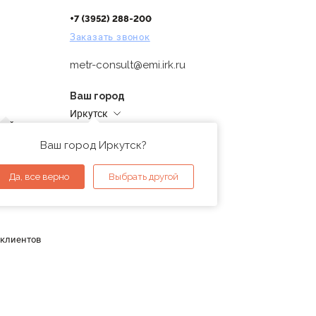
+7 (3952) 288-200
Заказать звонок
metr-consult@emi.irk.ru
Ваш город
Иркутск
дней
Адреса магазинов
проверка
Ваш город Иркутск?
ы
Да, все верно
Выбрать другой
 клиентов