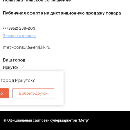
Пользовательское соглашение
Публичная оферта на дистанционную продажу товара
+7 (3952) 288-200
Заказать звонок
metr-consult@emi.irk.ru
Ваш город
Иркутск
Адреса магазинов
 город Иркутск?
но
Выбрать другой
© Официальный сайт сети супермаркетов "Метр"