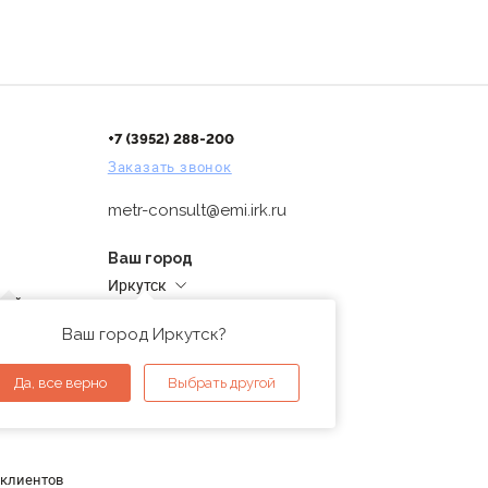
+7 (3952) 288-200
Заказать звонок
metr-consult@emi.irk.ru
Ваш город
Иркутск
дней
Адреса магазинов
проверка
Ваш город Иркутск?
ы
Да, все верно
Выбрать другой
 клиентов