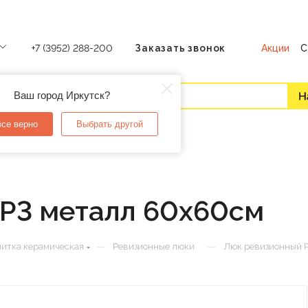
Акции
С
+7 (3952) 288-200
Заказать звонок
Ваш город Иркутск?
все верно
Выбрать другой
Р3 металл 60х60см
—
—
итка керамическая
Ревизионные люки
Люк ревизионный 