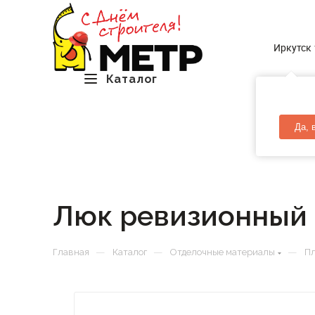
Иркутск
Каталог
Да, 
Люк ревизионный 
—
—
—
Главная
Каталог
Отделочные материалы
Пл