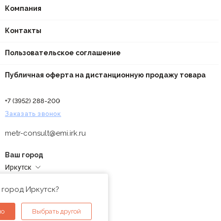
Компания
Контакты
Пользовательское соглашение
Публичная оферта на дистанционную продажу товара
+7 (3952) 288-200
Заказать звонок
metr-consult@emi.irk.ru
Ваш город
Иркутск
Адреса магазинов
 город Иркутск?
но
Выбрать другой