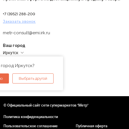
+7 (3952) 288-200
Заказать звонок
metr-consult@emi.irk.ru
Ваш город
Иркутск
Адреса магазинов
 город Иркутск?
но
Выбрать другой
© Официальный сайт сети супермаркетов "Метр"
Политика конфиденциальности
Пользовательское соглашение
Публичная оферта