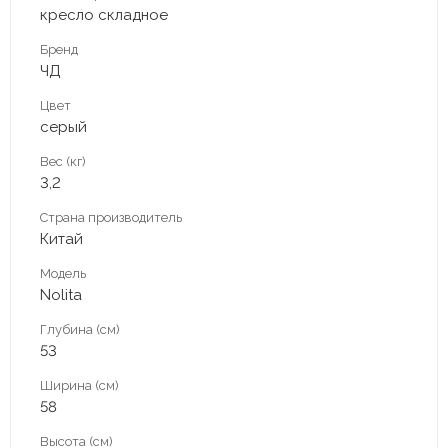
кресло складное
Бренд
ЧД
Цвет
серый
Вес (кг)
3,2
Страна производитель
Китай
Модель
Nolita
Глубина (см)
53
Ширина (см)
58
Высота (см)