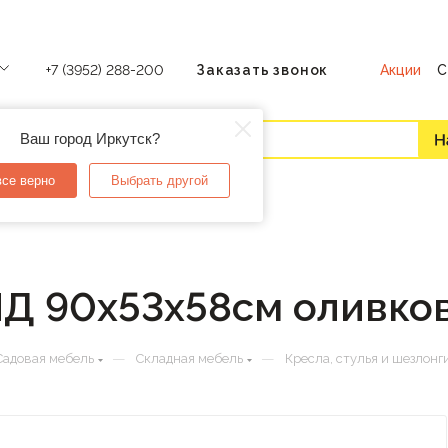
Акции
С
+7 (3952) 288-200
Заказать звонок
Ваш город Иркутск?
все верно
Выбрать другой
ЧД 90х53х58см оливко
—
—
Садовая мебель
Складная мебель
Кресла, стулья и шезлонг