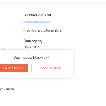
+7 (3952) 288-200
Заказать звонок
metr-consult@emi.irk.ru
Ваш город
Иркутск
дней
Адреса магазинов
проверка
Ваш город Иркутск?
ы
Да, все верно
Выбрать другой
 клиентов