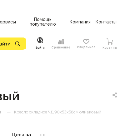
Помощь
ервисы
Компания
Контакты
покупателю
Избранное
Сравнение
Войти
Корзина
вый
—
и
Кресло складное ЧД 90х53х58см оливковый
Цена за
шт