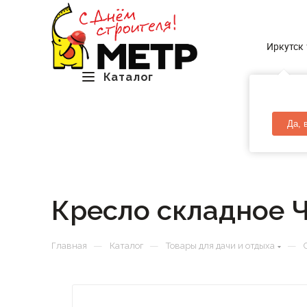
Иркутск
Каталог
Да, 
Кресло складное 
—
—
—
Главная
Каталог
Товары для дачи и отдыха