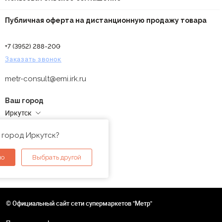
Публичная оферта на дистанционную продажу товара
+7 (3952) 288-200
Заказать звонок
metr-consult@emi.irk.ru
Ваш город
Иркутск
Адреса магазинов
 город Иркутск?
но
Выбрать другой
© Официальный сайт сети супермаркетов "Метр"