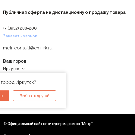
Публичная оферта на дистанционную продажу товара
+7 (3952) 288-200
Заказать звонок
metr-consult@emi.irk.ru
Ваш город
Иркутск
Адреса магазинов
 город Иркутск?
но
Выбрать другой
© Официальный сайт сети супермаркетов "Метр"