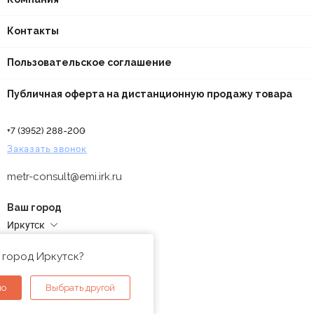
Контакты
Пользовательское соглашение
Публичная оферта на дистанционную продажу товара
+7 (3952) 288-200
Заказать звонок
metr-consult@emi.irk.ru
Ваш город
Иркутск
Адреса магазинов
 город Иркутск?
но
Выбрать другой