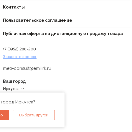
Контакты
Пользовательское соглашение
Публичная оферта на дистанционную продажу товара
+7 (3952) 288-200
Заказать звонок
metr-consult@emi.irk.ru
Ваш город
Иркутск
Адреса магазинов
 город Иркутск?
но
Выбрать другой