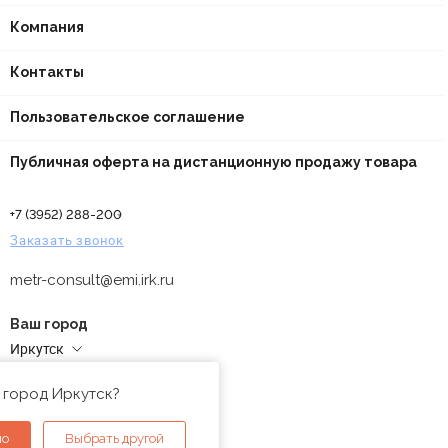
Компания
Контакты
Пользовательское соглашение
Публичная оферта на дистанционную продажу товара
+7 (3952) 288-200
Заказать звонок
metr-consult@emi.irk.ru
Ваш город
Иркутск
Адреса магазинов
 город Иркутск?
но
Выбрать другой