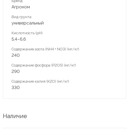
Бренд
Агроном
Вид грунта
универсальный
Кислотность (pH)
5,4–6,6
Содержание азота (NH4 + NO3) (мг/кг)
240
Содержание фосфора (P2O5) (мг/кг)
290
Содержание калия (K2O) (мг/кг)
330
Наличие