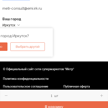
metr-consult@emi.irk.ru
Ваш город
Иркутск
Адреса магазинов
 город Иркутск?
но
Выбрать другой
© Официальный сайт сети супермаркетов "Метр"
Политика конфиденциальности
Пользовательское соглашение
Публичная оферта
шт
В корзину