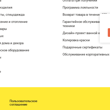
а
Оплата при получении
изделия
Программа лояльности
ты, спецодежда
Возврат товара в течение 120 
ение и отопление
Гарантийное обслуживание и 
техники
вары
Дизайн-проект ванной комнат
дых
Колеровка краски
я дома и декора
Подарочные сертификаты
ское оборудование
Обслуживание корпоративных
ы
е
Пользовательское
соглашение