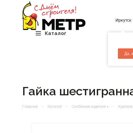
Иркутск
Каталог
Да, 
Гайка шестигранна
—
—
—
Главная
Каталог
Скобяные изделия
Крепеж