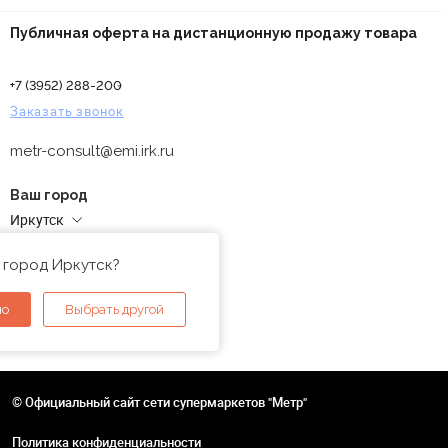
Публичная оферта на дистанционную продажу товара
+7 (3952) 288-200
Заказать звонок
metr-consult@emi.irk.ru
Ваш город
Иркутск
Адреса магазинов
 город Иркутск?
но
Выбрать другой
© Официальный сайт сети супермаркетов "Метр"
Политика конфиденциальности