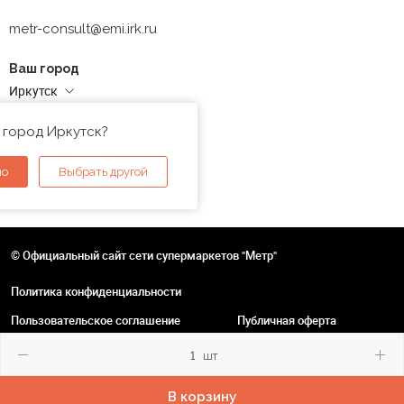
metr-consult@emi.irk.ru
Ваш город
Иркутск
Адреса магазинов
 город Иркутск?
но
Выбрать другой
© Официальный сайт сети супермаркетов "Метр"
Политика конфиденциальности
Пользовательское соглашение
Публичная оферта
шт
В корзину