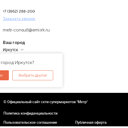
+7 (3952) 288-200
Заказать звонок
metr-consult@emi.irk.ru
Ваш город
Иркутск
Адреса магазинов
 город Иркутск?
но
Выбрать другой
© Официальный сайт сети супермаркетов "Метр"
Политика конфиденциальности
Пользовательское соглашение
Публичная оферта