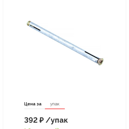
Цена за
упак
392
₽
/упак