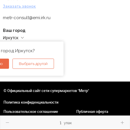
Заказать звонок
metr-consult@emi.irk.ru
Ваш город
Иркутск
Адреса магазинов
 город Иркутск?
но
Выбрать другой
© Официальный сайт сети супермаркетов "Метр"
Политика конфиденциальности
Пользовательское соглашение
Публичная оферта
упак