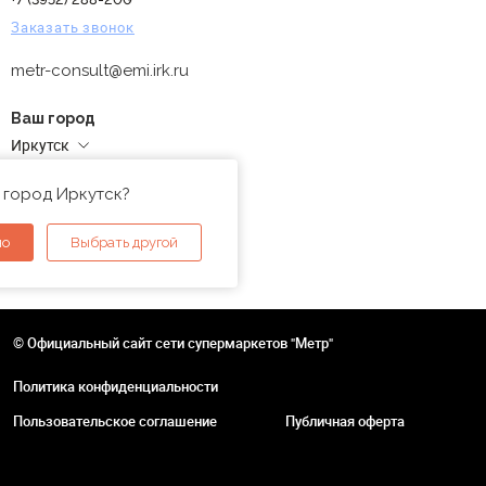
Заказать звонок
metr-consult@emi.irk.ru
Ваш город
Иркутск
Адреса магазинов
 город Иркутск?
но
Выбрать другой
© Официальный сайт сети супермаркетов "Метр"
Политика конфиденциальности
Пользовательское соглашение
Публичная оферта