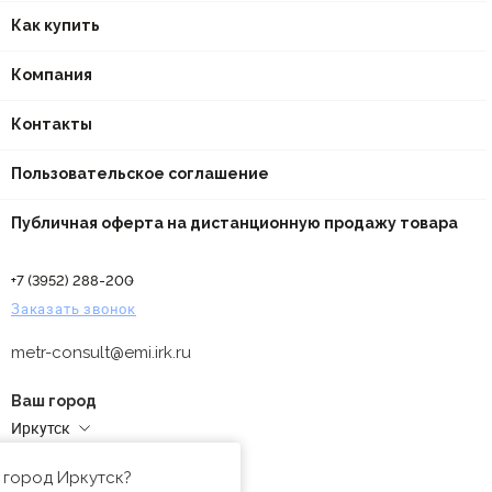
Как купить
Компания
Контакты
Пользовательское соглашение
Публичная оферта на дистанционную продажу товара
+7 (3952) 288-200
Заказать звонок
metr-consult@emi.irk.ru
Ваш город
Иркутск
Адреса магазинов
 город Иркутск?