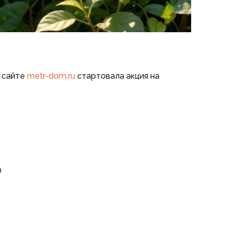
 сайте
metr-dom.ru
стартовала акция на
0